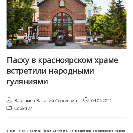
Пасху в красноярском храме
встретили народными
гуляниями
Post
Запись
Варламов Василий Сергеевич
04.05.2021
author:
опубликована:
Post
События
category:
2 мая, в день Светлой Пасхи Христовой, на территории красноярского Иоанно-