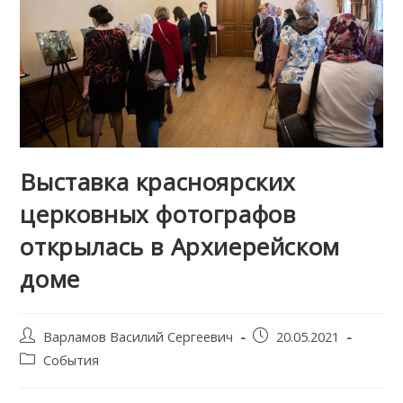
Выставка красноярских
церковных фотографов
открылась в Архиерейском
доме
Post
Запись
Варламов Василий Сергеевич
20.05.2021
author:
опубликована:
Post
События
category: