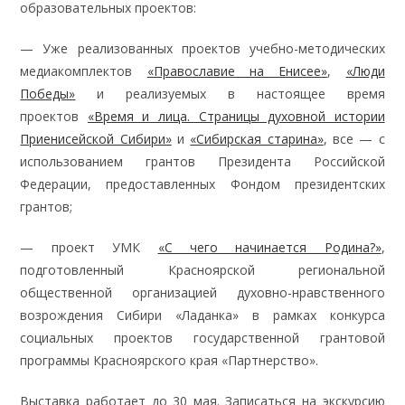
образовательных проектов:
— Уже реализованных проектов учебно-методических
медиакомплектов
«Православие на Енисее»
,
«Люди
Победы»
и реализуемых в настоящее время
проектов
«Время и лица. Страницы духовной истории
Приенисейской Сибири»
и
«Сибирская старина»
, все — с
использованием грантов Президента Российской
Федерации, предоставленных Фондом президентских
грантов;
— проект УМК
«С чего начинается Родина?»
,
подготовленный Красноярской региональной
общественной организацией духовно-нравственного
возрождения Сибири «Ладанка» в рамках конкурса
социальных проектов государственной грантовой
программы Красноярского края «Партнерство».
Выставка работает до 30 мая. Записаться на экскурсию