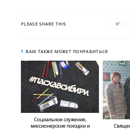
ПОДЕЛИТЬСЯ
PLEASE SHARE THIS
Откры
в
новом
ЭТИМ
окне
КОНТЕНТОМ
ВАМ ТАКЖЕ МОЖЕТ ПОНРАВИТЬСЯ
Социальное служение,
миссионерские поездки и
Священ