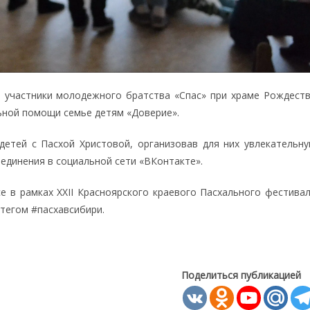
я участники молодежного братства «Спас» при храме Рождест
ьной помощи семье детям «Доверие».
детей с Пасхой Христовой, организовав для них увлекательн
динения в социальной сети «ВКонтакте».
 в рамках XXII Красноярского краевого Пасхального фестива
штегом #пасхавсибири.
Поделиться публикацией