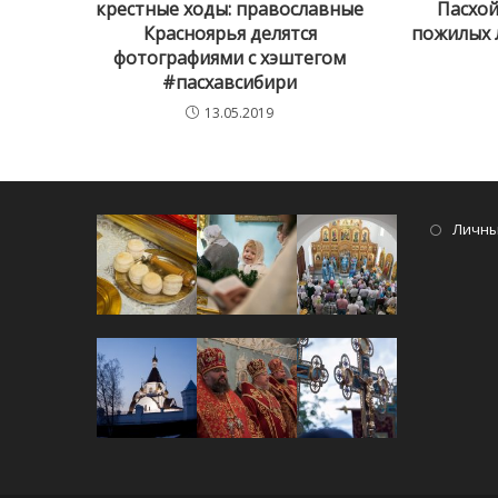
крестные ходы: православные
Пасхо
Красноярья делятся
пожилых 
фотографиями с хэштегом
#пасхавсибири
13.05.2019
Личны