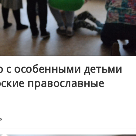
ю с особенными детьми
рские православные
я