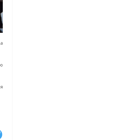
ва
ую
ля