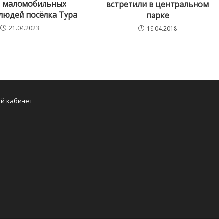
й маломобильных
встретили в центральном
людей посёлка Тура
парке
21.04.2023
19.04.2018
Opens
й кабинет
in
a
new
tab