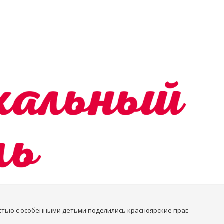
стью с особенными детьми поделились красноярские православные