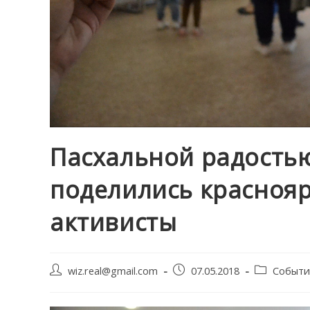
Пасхальной радость
поделились красноя
активисты
Post
Запись
Post
wiz.real@gmail.com
07.05.2018
Событи
author:
опубликована:
category: