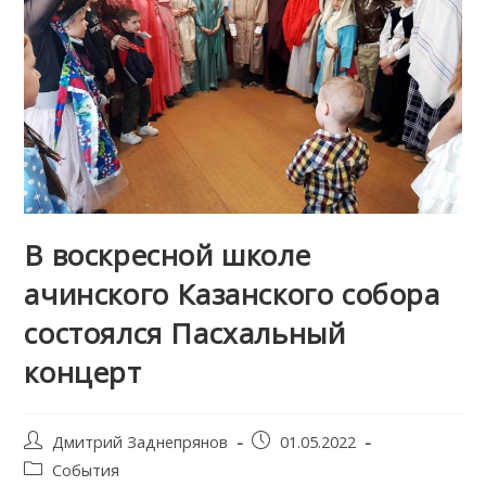
В воскресной школе
ачинского Казанского собора
состоялся Пасхальный
концерт
Post
Запись
Дмитрий Заднепрянов
01.05.2022
author:
опубликована:
Post
События