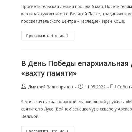
Просветительская лекция прошла 6 мая. Посетителям
картинах художников о Великой Пасхе, традициях и и
просветительского центра «Наследие» Ирен Коше.
«Пасхальные
Продолжить Чтение
Встречи»
Прошли
В
Художественном
Музее
Дивногорска
В День Победы епархиальная 
«вахту памяти»
Post
Запись
Post
Дмитрий Заднепрянов
11.05.2022
Событ
author:
опубликована:
category:
9 мая скауты красноярской епархиальной дружины «Ма
святителю Луке (Войно-Ясенецкому) в сквере у Архие
Великой…
В
Продолжить Чтение