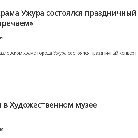
храма Ужура состоялся праздничный
стречаем»
ия
павловском храме города Ужура состоялся праздничный концерт
 в Художественном музее
ия