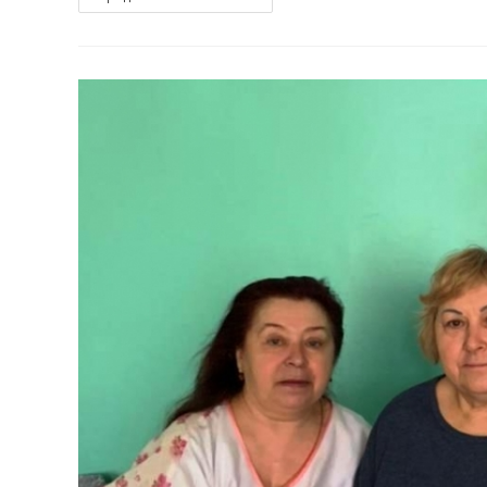
День
Победы
Епархиальная
Дружина
«Мангазея»
Заступила
На
«вахту
Памяти»