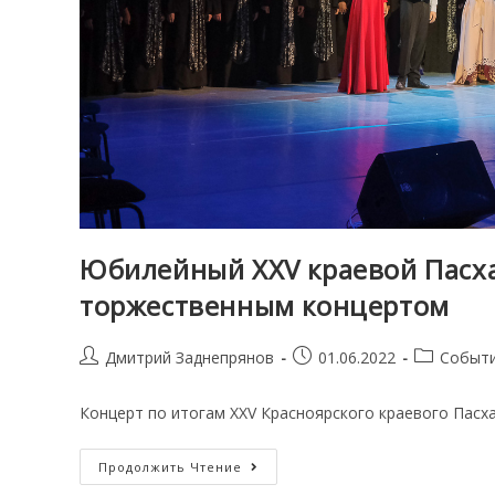
Юбилейный XXV краевой Пасх
торжественным концертом
Post
Запись
Post
Дмитрий Заднепрянов
01.06.2022
Событ
author:
опубликована:
category:
Концерт по итогам XXV Красноярского краевого Пасх
Юбилейный
Продолжить Чтение
XXV