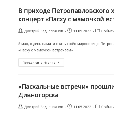
Поздравили
С
Пасхой
В приходе Петропавловского 
Христовой
Концертом
концерт «Пасху с мамочкой в
Post
Запись
Post
Дмитрий Заднепрянов
11.05.2022
Событ
author:
опубликована:
category:
8 мая, в день памяти святых жён-мироносиц в Петро
«Пасху с мамочкой встречаем».
В
Продолжить Чтение
Приходе
Петропавловского
Храма
Ужура
Состоялся
Праздничный
«Пасхальные встречи» прошли
Концерт
«Пасху
Дивногорска
С
Мамочкой
Встречаем»
Post
Запись
Post
Дмитрий Заднепрянов
11.05.2022
Событ
author:
опубликована:
category: