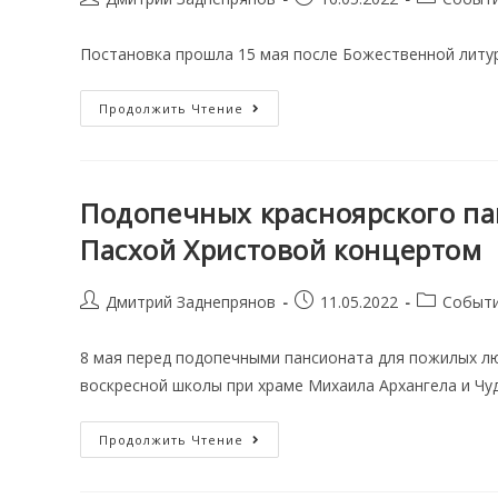
author:
опубликована:
category:
Постановка прошла 15 мая после Божественной литур
В
Продолжить Чтение
Воскресной
Школе
Дивногорского
Знаменского
Храма
Прошёл
Подопечных красноярского па
Детский
Спектакль
Пасхой Христовой концертом
Post
Запись
Post
Дмитрий Заднепрянов
11.05.2022
Событ
author:
опубликована:
category:
8 мая перед подопечными пансионата для пожилых лю
воскресной школы при храме Михаила Архангела и Чуд
Подопечных
Продолжить Чтение
Красноярского
Пансионата
«Ветеран»