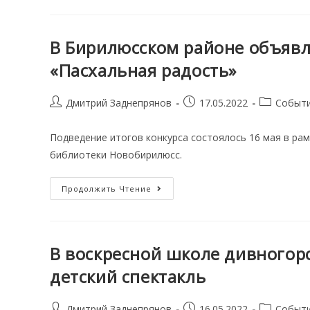
Краевой
Пасхальный
Фестиваль
Завершился
Торжественным
В Бирилюсском районе объявл
Концертом
«Пасхальная радость»
Post
Запись
Post
Дмитрий Заднепрянов
17.05.2022
Событ
author:
опубликована:
category:
Подведение итогов конкурса состоялось 16 мая в рам
библиотеки Новобирилюсс.
В
Продолжить Чтение
Бирилюсском
Районе
Объявлены
Победители
Конкурса
«Пасхальная
В воскресной школе дивногор
Радость»
детский спектакль
Post
Запись
Post
Дмитрий Заднепрянов
16.05.2022
Событ