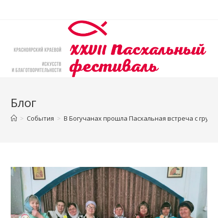
Перейти
к
содержимому
Блог
>
События
>
В Богучанах прошла Пасхальная встреча с груп