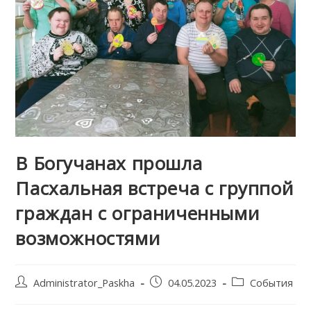
В Богучанах прошла
Пасхальная встреча с группой
граждан с ограниченными
возможностями
Post
Запись
Post
Administrator_Paskha
04.05.2023
События
author:
опубликована:
category: