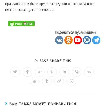
приглашенным были вручены подарки от прихода и от
центра соцзащиты населения.
Поделиться публикацией
ПОДЕЛИТЬСЯ
PLEASE SHARE THIS
ЭТИМ
КОНТЕНТОМ
Открывается
Открывается
Открывается
Открывается
Открывается
Открывается
Открывае
в
в
в
в
в
в
в
новом
новом
новом
новом
новом
новом
новом
Открывается
Открывается
Открывается
Открывается
окне
окне
окне
окне
окне
окне
окне
в
в
в
в
новом
новом
новом
новом
окне
окне
окне
окне
ВАМ ТАКЖЕ МОЖЕТ ПОНРАВИТЬСЯ