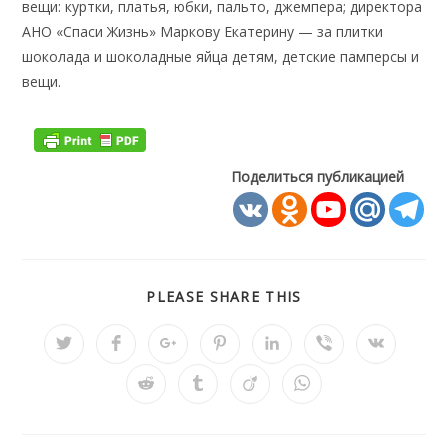
вещи: куртки, платья, юбки, пальто, джемпера; директора
АНО «Спаси Жизнь» Маркову Екатерину — за плитки
шоколада и шоколадные яйца детям, детские памперсы и
вещи.
Поделиться публикацией
ПОДЕЛИТЬСЯ
PLEASE SHARE THIS
ЭТИМ
КОНТЕНТОМ
Открывается
Открывается
Открывается
Открывается
Открывается
Открывается
Открывае
в
в
в
в
в
в
в
новом
новом
новом
новом
новом
новом
новом
Открывается
Открывается
Открывается
Открывается
окне
окне
окне
окне
окне
окне
окне
в
в
в
в
новом
новом
новом
новом
окне
окне
окне
окне