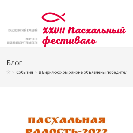
Перейти
к
содержимому
Блог
>
События
>
В Бирилюсском районе объявлены победители к