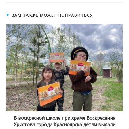
окне
окне
окне
окне
ВАМ ТАКЖЕ МОЖЕТ ПОНРАВИТЬСЯ
В воскресной школе при храме Воскресения
Христова города Красноярска детям выдали