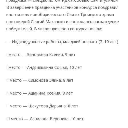
праздника — специалистом РДК Любовью Сангатулиной.
В завершение праздника участников конкурса поздравил
настоятель новобирилюского Свято-Троицкого храма
протоиерей Сергий Маханько и состоялось награждение
победителей. В число призёров конкурса вошли:
— Индивидуальные работы, младший возраст (7–10 лет)
I место — Зиновьева Ксения, 9 лет
I место — Андрияшкина Софья, 10 лет
II место — Симонова Элина, 8 лет
II место — Ашанина Ксения, 8 лет
II место — Шакутова Дарьяна, 8 лет
III место — Данилова Вероника, 10 лет