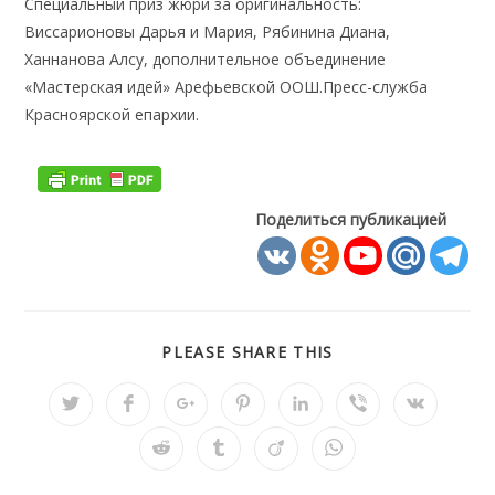
Специальный приз жюри за оригинальность:
Виссарионовы Дарья и Мария, Рябинина Диана,
Ханнанова Алсу, дополнительное объединение
«Мастерская идей» Арефьевской ООШ.Пресс-служба
Красноярской епархии.
Поделиться публикацией
ПОДЕЛИТЬСЯ
PLEASE SHARE THIS
ЭТИМ
КОНТЕНТОМ
Открывается
Открывается
Открывается
Открывается
Открывается
Открывается
Открывае
в
в
в
в
в
в
в
новом
новом
новом
новом
новом
новом
новом
Открывается
Открывается
Открывается
Открывается
окне
окне
окне
окне
окне
окне
окне
в
в
в
в
новом
новом
новом
новом