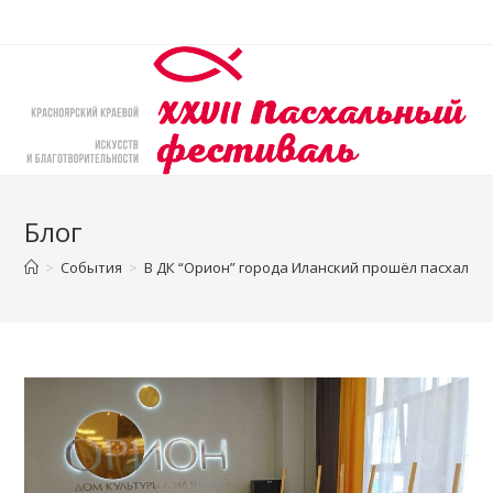
Перейти
к
содержимому
Блог
>
События
>
В ДК “Орион” города Иланский прошёл пасхальн