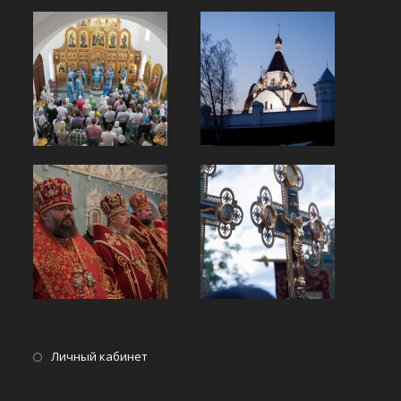
Opens
Личный кабинет
in
a