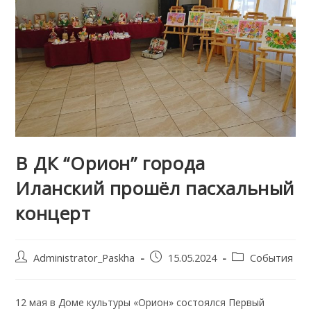
В ДК “Орион” города
Иланский прошёл пасхальный
концерт
Post
Запись
Post
Administrator_Paskha
15.05.2024
События
author:
опубликована:
category:
12 мая в Доме культуры «Орион» состоялся Первый