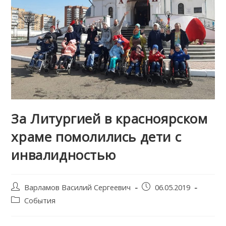
За Литургией в красноярском
храме помолились дети с
инвалидностью
Post
Запись
Варламов Василий Сергеевич
06.05.2019
author:
опубликована:
Post
События
category: