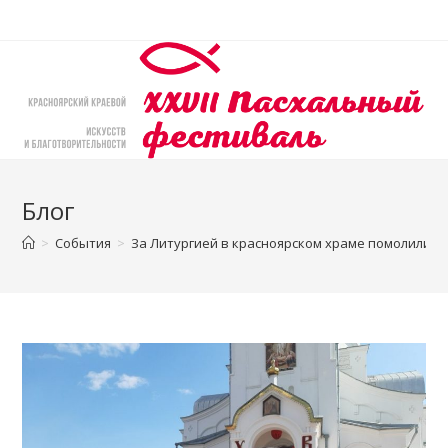
Перейти
к
содержимому
Блог
>
События
>
За Литургией в красноярском храме помолились