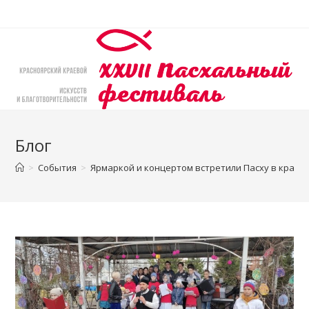
Перейти
к
содержимому
Блог
>
События
>
Ярмаркой и концертом встретили Пасху в красн