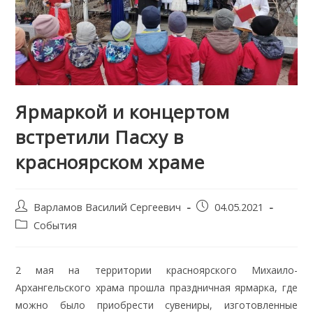
Ярмаркой и концертом
встретили Пасху в
красноярском храме
Post
Запись
Варламов Василий Сергеевич
04.05.2021
author:
опубликована:
Post
События
category:
2 мая на территории красноярского Михаило-
Архангельского храма прошла праздничная ярмарка, где
можно было приобрести сувениры, изготовленные