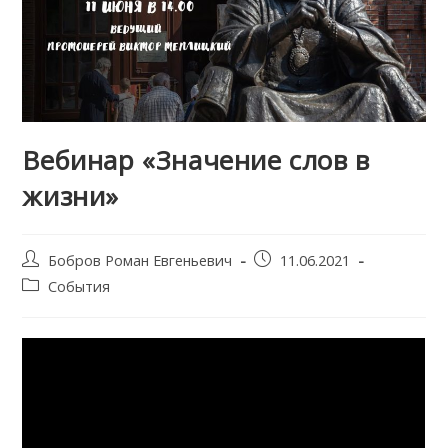
Вебинар «Значение слов в
жизни»
Post
Запись
Бобров Роман Евгеньевич
11.06.2021
author:
опубликована:
Post
События
category: