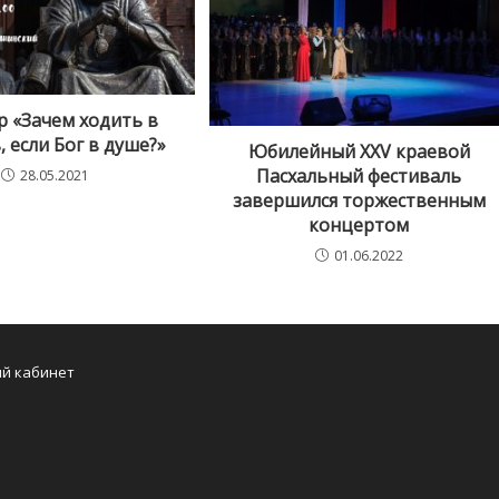
р «Зачем ходить в
 если Бог в душе?»
Юбилейный XXV краевой
Пасхальный фестиваль
28.05.2021
завершился торжественным
концертом
01.06.2022
Opens
й кабинет
in
a
new
tab