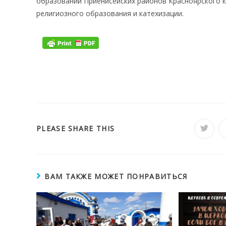
образований Приенисейских районов Красноярского к
религиозного образования и катехизации.
ПОДЕЛИТЬСЯ
PLEASE SHARE THIS
Откры
в
новом
ЭТИМ
окне
КОНТЕНТОМ
ВАМ ТАКЖЕ МОЖЕТ ПОНРАВИТЬСЯ