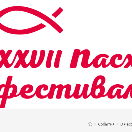
>
События
>
В Лес