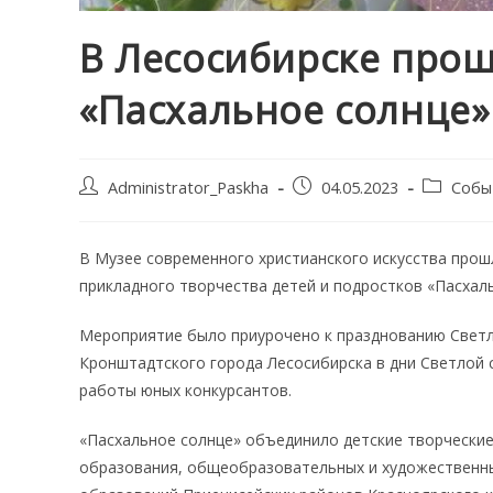
В Лесосибирске прош
«Пасхальное солнце»
Post
Запись
Post
Administrator_Paskha
04.05.2023
Собы
author:
опубликована:
category:
В Музее современного христианского искусства прош
прикладного творчества детей и подростков «Пасхал
Мероприятие было приурочено к празднованию Светло
Кронштадтского города Лесосибирска в дни Светлой 
работы юных конкурсантов.
«Пасхальное солнце» объединило детские творчески
образования, общеобразовательных и художественны