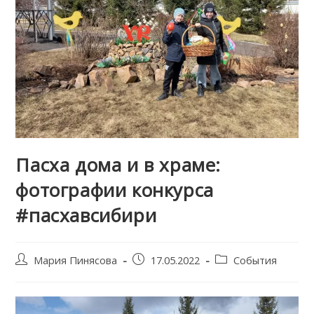
Пасха дома и в храме:
фотографии конкурса
#пасхавсибири
Post
Запись
Post
Мария Пинясова
17.05.2022
События
author:
опубликована:
category: