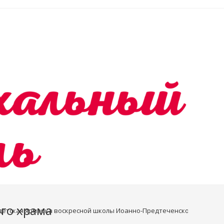
го храма
детская ярмарка воскресной школы Иоанно-Предтеченского храма