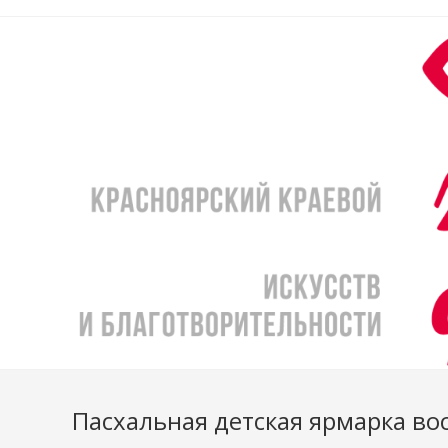
Перейти
к
содержимому
Пасхальная детская ярмарка в