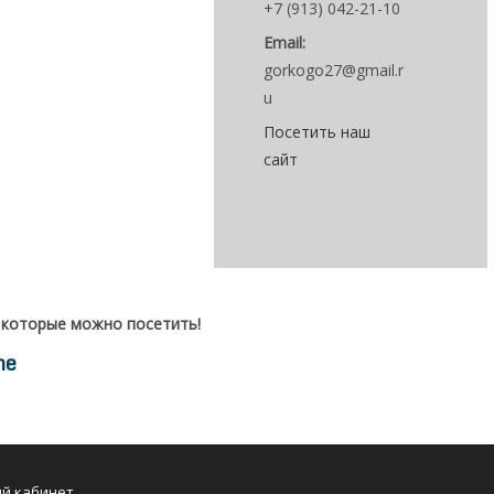
+7 (913) 042-21-10
Email:
gorkogo27@gmail.r
u
Посетить наш
сайт
 которые можно посетить!
me
Opens
й кабинет