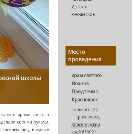
Детско-
юношеское
Место
проведения
храм святого
кресной школы
Иоанна
Предтечи г.
Красноярск
Горького, 27
школы в храме святого
г. Красноярск
,
сделали своими руками.
Красноярский
схальных яиц, вязаные
край
660021