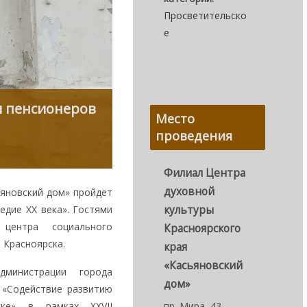
Просветительско
е
я пенсионеров
Место
проведения
Филиал Центра
духовной
ьяновский дом» пройдет
едие XX века». Гостями
культуры
 центра социального
Красноярского
 Красноярска.
края
«Касьяновский
министрации города
дом»
 «Содействие развитию
ске» в рамках XXVII
пр. Мира, 43