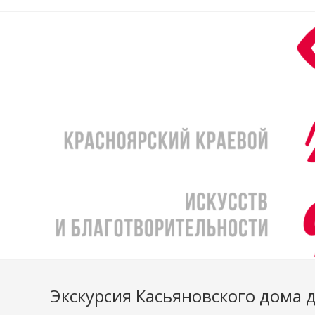
Перейти
к
содержимому
Экскурсия Касьяновского дома 