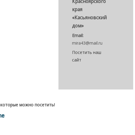
Красноярского
края
«Касьяновский
дом»
Email:
mira43@mail.ru
Посетить наш
сайт
 которые можно посетить!
me