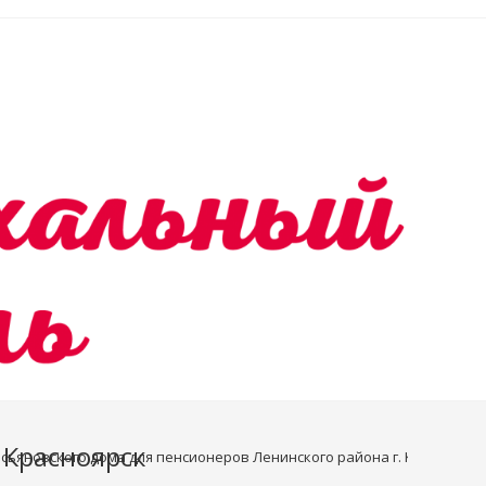
 Красноярск
асьяновского дома для пенсионеров Ленинского района г. Красноярск