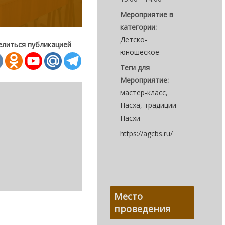
Мероприятие в
категории:
Детско-
елиться публикацией
юношеское
Теги для
Мероприятие:
мастер-класс
,
Пасха
,
традиции
Пасхи
https://agcbs.ru/
Место
проведения