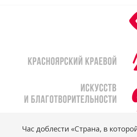
Перейти
к
содержимому
Час доблести «Страна, в котор