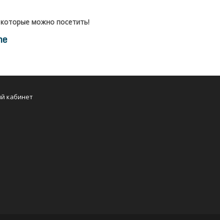
 которые можно посетить!
me
Opens
й кабинет
in
a
new
tab