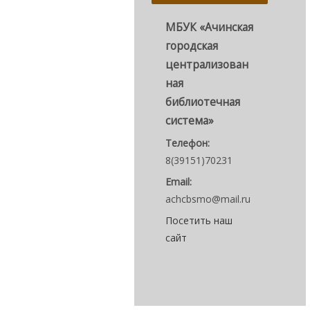
МБУК «Ачинская
городская
централизован
ная
библиотечная
система»
Телефон:
8(39151)70231
Email:
achcbsmo@mail.ru
Посетить наш
сайт