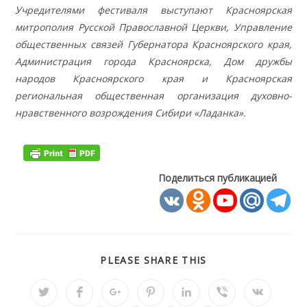
Учредителями фестиваля выступают Красноярская
митрополия Русской Православной Церкви, Управление
общественных связей Губернатора Красноярского края,
Администрация города Красноярска, Дом дружбы
народов Красноярского края и Красноярская
региональная общественная организация духовно-
нравственного возрождения Сибири «Ладанка».
Поделиться публикацией
ПОДЕЛИТЬСЯ
PLEASE SHARE THIS
ЭТИМ
КОНТЕНТОМ
Открывается
Открывается
Открывается
Открывается
Открывается
Открывается
Открывае
в
в
в
в
в
в
в