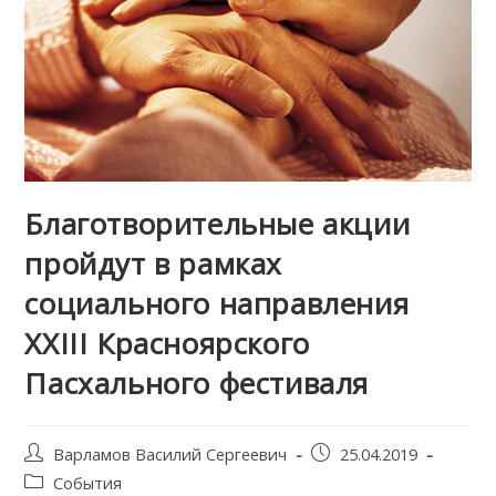
Благотворительные акции
пройдут в рамках
социального направления
XXIII Красноярского
Пасхального фестиваля
Post
Запись
Варламов Василий Сергеевич
25.04.2019
author:
опубликована:
Post
События