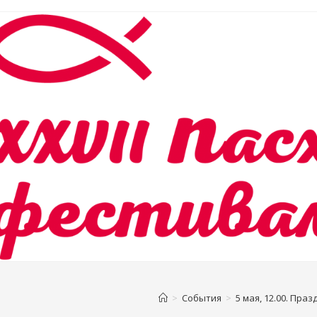
>
События
>
5 мая, 12.00. Пр