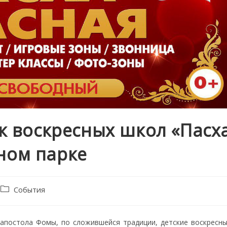
ик воскресных школ «Пасх
ном парке
Post
События
category:
, апостола Фомы, по сложившейся традиции, детские воскресн